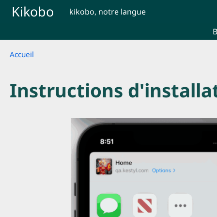
Skip to main content
Kikobo
kikobo, notre langue
B
Breadcrumb
Accueil
Instructions d'install